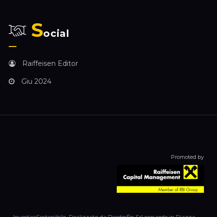
S
ocial
Raiffeisen Editor
Giu 2024
Promoted by
InvestireSostenibile. Realizzato da Prodesfin Srl con sede in Piazza