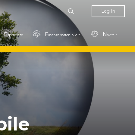
Log In
E
F
N
sperienze
inanza sostenibile
ovità
bile