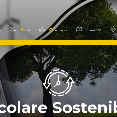
S
G
I
l
ocial
overnance
temi ESG
colare Sosteni