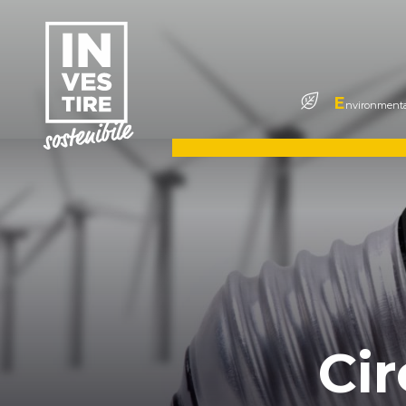
E
nvironmenta
Cir