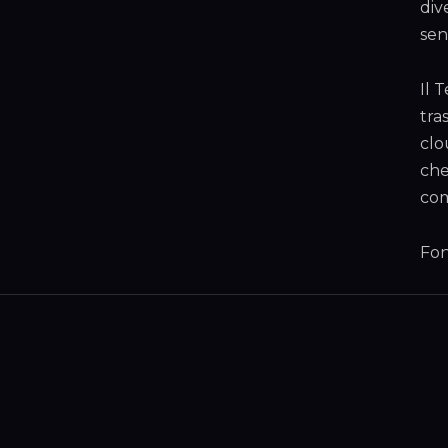
div
sen
Il 
tra
clo
che
com
Fon