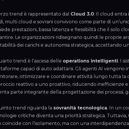
terzo trend è rappresentato dal
Cloud 3.0
. Il cloud entra
idi, multi cloud e sovrani convivono come parte di un’unica
hiede prestazioni, bassa latenza e flessibilità che il solo
antire. Le organizzazioni ridisegnano quindi le proprie ar
tabilità dei carichi e autonomia strategica, accettando u
quarto trend è l’ascesa delle
operations intelligenti
. I s
ttaforme capaci di auto adattarsi. Gli agenti AI vengono in
itorare, ottimizzare e coordinare attività lungo tutta la
roccio reattivo a uno proattivo, riducendo inefficienze e 
enta parte integrante della progettazione dei processi, g
quinto trend riguarda la
sovranità tecnologica
. In un co
nologie critiche diventa una priorità strategica. Tuttavia
 coincide con l’isolamento, ma con una interdipendenza r