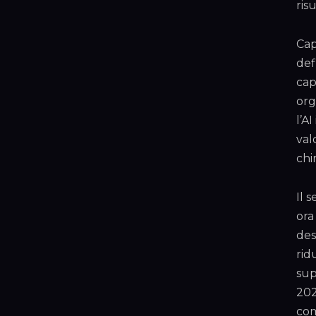
risu
Cap
def
cap
org
l’A
val
chi
Il 
ora
des
rid
sup
202
com