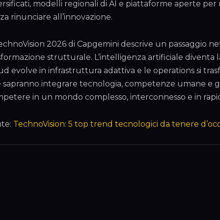
ersificati, modelli regionali di AI e piattaforme aperte per 
za rinunciare all’innovazione.
TechnoVision 2026 di Capgemini descrive un passaggio net
sformazione strutturale. L’intelligenza artificiale diventa l
ud evolve in infrastruttura adattiva e le operations si tras
 sapranno integrare tecnologia, competenze umane e g
petere in un mondo complesso, interconnesso e in rap
te:
TechnoVision: 5 top trend tecnologici da tenere d’oc