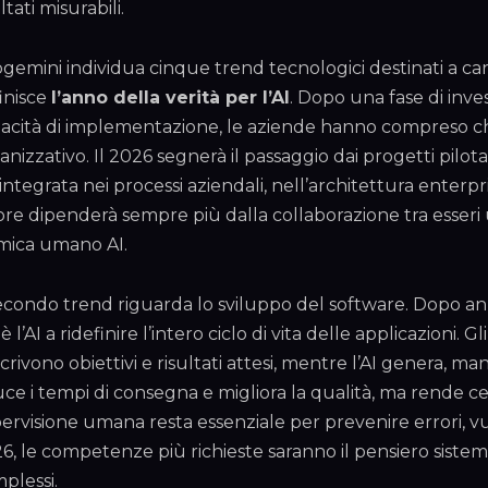
ltati misurabili.
gemini individua cinque trend tecnologici destinati a cara
inisce
l’anno della verità per l’AI
. Dopo una fase di inve
acità di implementazione, le aziende hanno compreso che 
anizzativo. Il 2026 segnerà il passaggio dai progetti pilot
I integrata nei processi aziendali, nell’architettura enterpr
ore dipenderà sempre più dalla collaborazione tra esseri u
mica umano AI.
secondo trend riguarda lo sviluppo del software. Dopo anni
 è l’AI a ridefinire l’intero ciclo di vita delle applicazioni.
crivono obiettivi e risultati attesi, mentre l’AI genera,
uce i tempi di consegna e migliora la qualità, ma rende c
ervisione umana resta essenziale per prevenire errori, vul
6, le competenze più richieste saranno il pensiero sistemi
plessi.