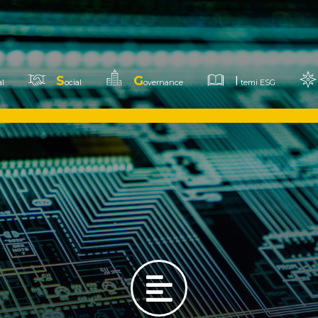
S
G
I
l
ocial
overnance
temi ESG