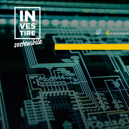
E
nvironmenta