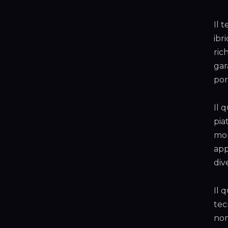
Il 
ibr
ric
gar
por
Il 
pia
mon
app
div
Il 
tec
non