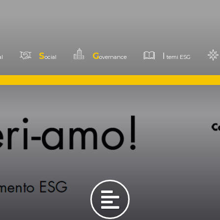
S
G
I
l
ocial
overnance
temi ESG