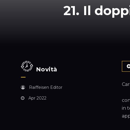
21. Il dop
Novità
Cari
Raiffeisen Editor
Apr 2022
con
in 
app