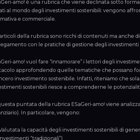
Geri-amo! è una rubrica che viene declinata sotto forma 
ati al mondo degli investimenti sostenibili: vengono affro
mativa e commerciale.
 articoli della rubrica sono ricchi di contenuti ma anche d
legamento con le pratiche di gestione degli investimenti s
Geri-amo! vuol fare “innamorare” i lettori degli investime
stacolo approfondendo quelle tematiche che possano forni
incero investimento sostenibile. Infatti, riteniamo che s
estimenti sostenibili riesce a comprenderne le potenzial
questa puntata della rubrica ESaGeri-amo! viene analizzat
anziario). In particolare, vengono:
Valutata la capacità degli investimenti sostenibili di ge
investimenti “tradizionali”)