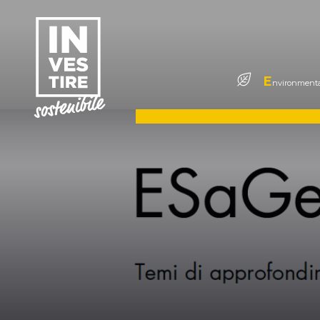
E
nvironmenta