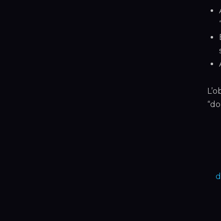
L’o
“do
d