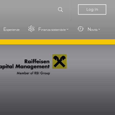
Log In
E
F
N
sperienze
inanza sostenibile
ovità