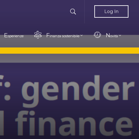
Log In
E
F
N
sperienze
inanza sostenibile
ovità