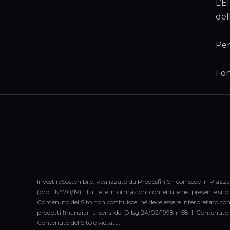
L’E
del
Per
Fon
InvestireSostenibile. Realizzato da Prodesfin Srl con sede in Piazza
(prot. N°70/19) . Tutte le informazioni contenute nel presente sito (
Contenuto del Sito non costituisce, né deve essere interpretato co
prodotti finanziari ai sensi del D.lsg 24/02/1998 n 58. Il Contenuto 
Contenuto del Sito è vietata.