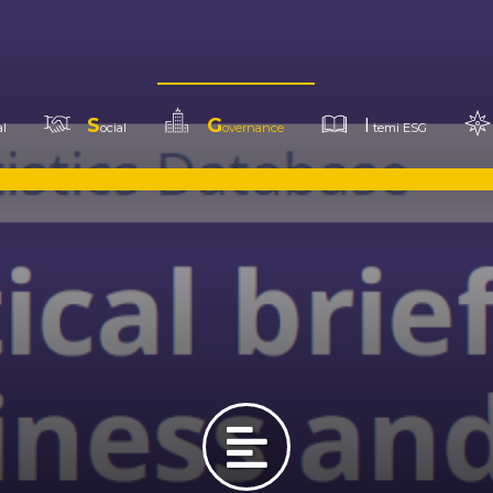
S
G
I
l
ocial
overnance
temi ESG