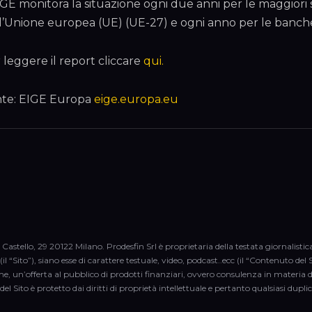
IGE monitora la situazione ogni due anni per le maggiori
l’Unione europea (UE) (UE-27) e ogni anno per le banche c
 leggere il report cliccare
qui.
te: EIGE Europa
eige.europa.eu
 Castello, 29 20122 Milano. Prodesfin Srl è proprietaria della testata giornalisti
il “Sito”), siano esse di carattere testuale, video, podcast..ecc (il “Contenuto d
me, un’offerta al pubblico di prodotti finanziari, ovvero consulenza in materia 
del Sito è protetto dai diritti di proprietà intellettuale e pertanto qualsiasi dup