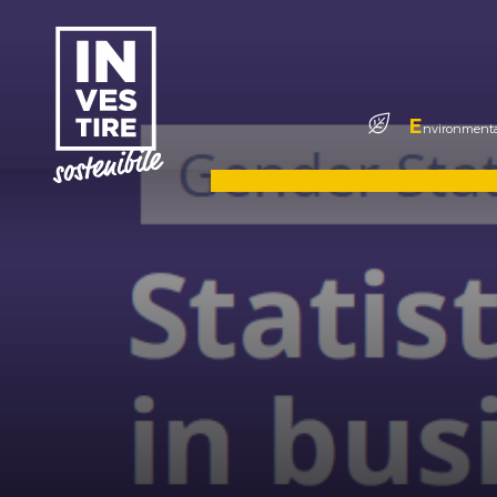
E
nvironmenta