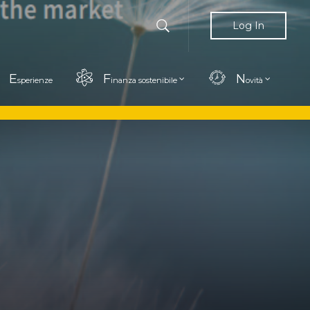
Log In
E
F
N
sperienze
inanza sostenibile
ovità