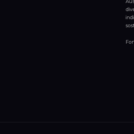
Aus
div
ind
sos
Fon