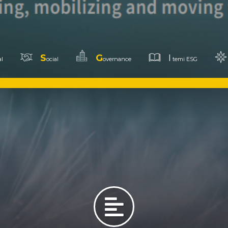
S
G
I
l
ocial
overnance
temi ESG