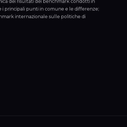
ica dei risultati dei benchmark condotti in
re i principali punti in comune e le differenze;
chmark internazionale sulle politiche di