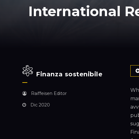
International 
Finanza sostenibile
Whi
Raiffeisen Editor
mar
Dic 2020
avv
pub
sug
Fin