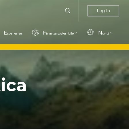
Log In
E
F
N
sperienze
inanza sostenibile
ovità
ica