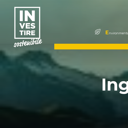
E
nvironmenta
In