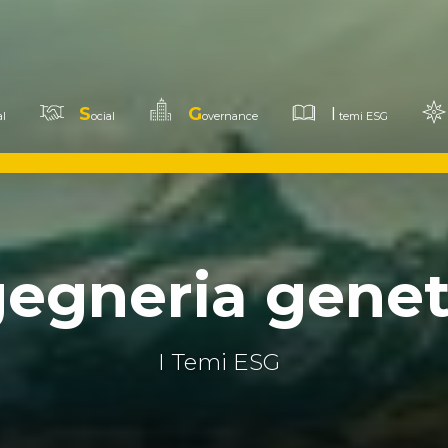
S
G
I
l
ocial
overnance
temi ESG
gegneria genet
I Temi ESG