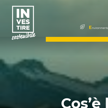
E
nvironmenta
Cos’è 