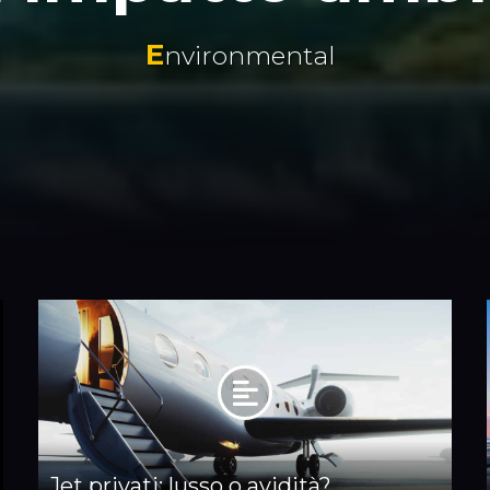
E
nvironmental
Jet privati: lusso o avidità?