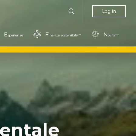
Log In
E
F
N
sperienze
inanza sostenibile
ovità
ientale