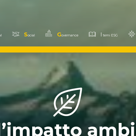
S
G
I
l
ocial
overnance
temi ESG
l’impatto amb