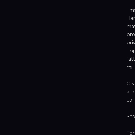
I m
Han
mat
pro
pri
dop
fat
mil
Ci 
abb
con
Sco
Fon