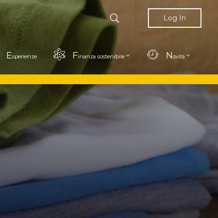
Log In
E
F
N
sperienze
inanza sostenibile
ovità