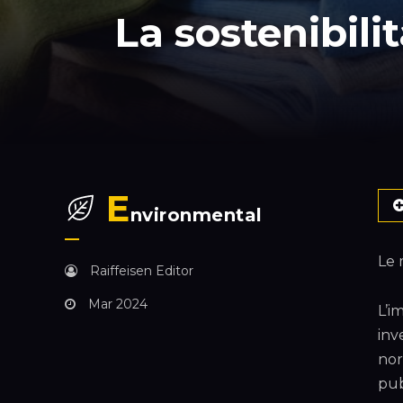
La sostenibili
E
nvironmental
Le 
Raiffeisen Editor
Mar 2024
L’i
inv
nor
pub