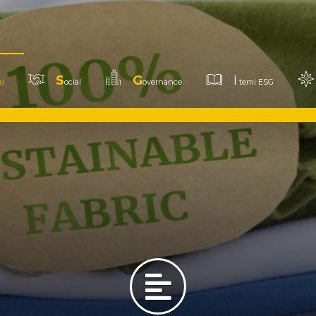
S
G
I
l
ocial
overnance
temi ESG