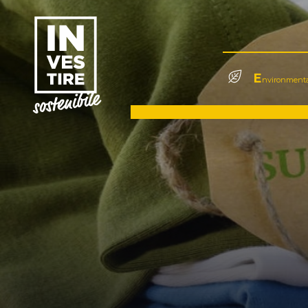
E
nvironmenta