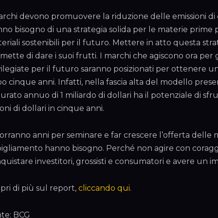
archi devono promuovere la riduzione delle emissioni di 
no bisogno di una strategia solida per le materie prime pre
eriali sostenibili per il futuro. Mettere in atto questa s
mette di dare i suoi frutti. I marchi che agiscono ora per
vilegiate per il futuro saranno posizionati per ottenere 
o cinque anni. Infatti, nella fascia alta del modello pre
turato annuo di 1 miliardo di dollari ha il potenziale di s
ioni di dollari in cinque anni.
vorranno anni per seminare e far crescere l’offerta delle 
igliamento hanno bisogno. Perché non agire con coraggio 
quistare investitori, grossisti e consumatori e avere un imp
pri di più sul report,
cliccando qui
.
te: BCG