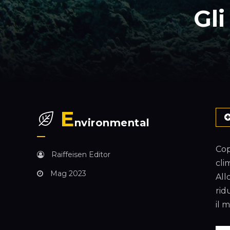
Gli
E
nvironmental
Cop
Raiffeisen Editor
cli
Mag 2023
All
rid
il 