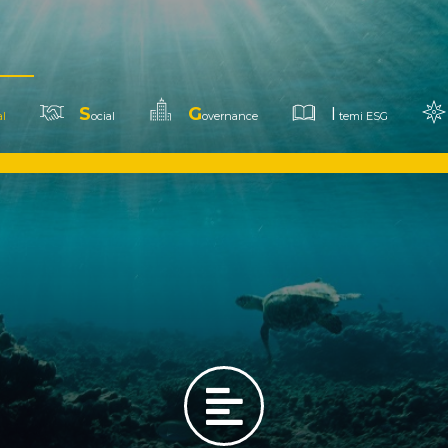
S
G
I
l
ocial
overnance
temi ESG