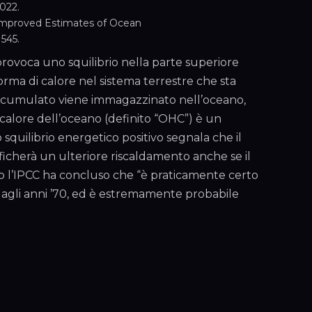
2022.
al. Improved Estimates of Ocean
545.
provoca uno squilibrio nella parte superiore
rma di calore nel sistema terrestre che sta
 accumulato viene immagazzinato nell’oceano,
calore dell’oceano (definito “OHC”) è un
squilibrio energetico positivo segnala che il
ificherà un ulteriore riscaldamento anche se il
 l’IPCC ha concluso che “è praticamente certo
 dagli anni ’70, ed è estremamente probabile