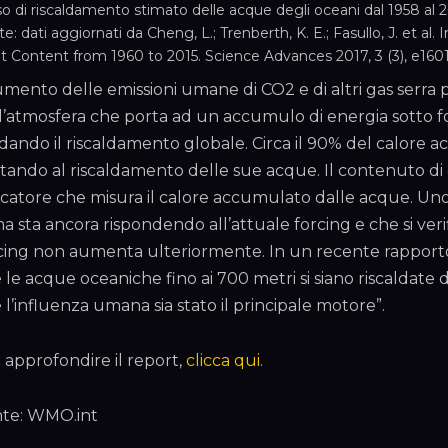
o di riscaldamento stimato delle acque degli oceani dal 1958 al 
e: dati aggiornati da Cheng, L.; Trenberth, K. E.; Fasullo, J. et 
t Content from 1960 to 2015. Science Advances 2017, 3 (3), e1601
umento delle emissioni umane di CO2 e di altri gas serra 
l’atmosfera che porta ad un accumulo di energia sotto fo
dando il riscaldamento globale. Circa il 90% del calore
tando al riscaldamento delle sue acque. Il contenuto di 
icatore che misura il calore accumulato dalle acque. Uno 
ma sta ancora rispondendo all’attuale forcing e che si ver
cing non aumenta ulteriormente. In un recente rapporto
 le acque oceaniche fino ai 700 metri si siano riscaldate
 l’influenza umana sia stato il principale motore”.
 approfondire il report,
clicca qui
.
te: WMO.int