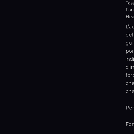
Tass
Font
Hea
L’a
del
gui
por
ind
cli
for
che
che
Per
Fon