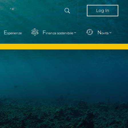
Log In
E
F
N
sperienze
inanza sostenibile
ovità