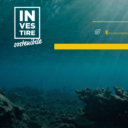
E
nvironmenta