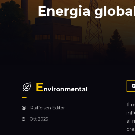
Energia globale
E
nvironmental
Il 
Raiffeisen Editor
inf
Ott 2025
al 
cre