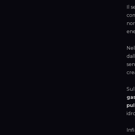
Il 
com
nor
ene
Nel
dal
sen
cre
Sul
ga
pul
idr
Inf