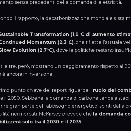
ento senza precedenti della domanda di elettricità.
ondo il rapporto, la decarbonizzazione mondiale si sta m
Sustainable Transformation (1,9°C di aumento stimat
Continued Momentum (2,3°C)
, che riflette l’attuale vel
Slow Evolution (2,7°C)
, dove le politiche restano insuffic
ti e tre, però, mostrano un peggioramento rispetto al 202
 è ancora in inversione.
primo punto chiave del report riguarda il
ruolo dei combu
re il 2050. Sebbene la domanda di carbone tenda a stabili
rire gran parte del fabbisogno energetico, spinti dalla cr
bilità nei mercati. McKinsey prevede che
la domanda com
bilizzerà solo tra il 2030 e il 2035
.