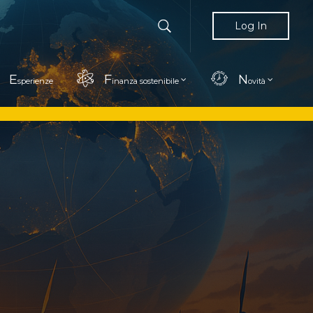
Log In
E
F
N
sperienze
inanza sostenibile
ovità