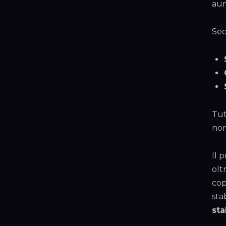
aum
Sec
Tut
non
Il 
olt
cop
sta
sta