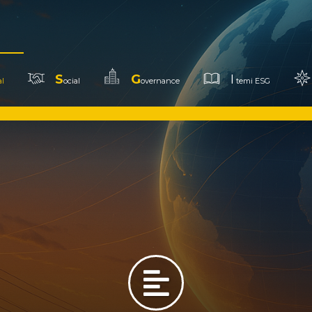
S
G
I
l
ocial
overnance
temi ESG