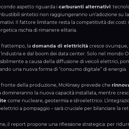
secondo aspetto riguarda i
carburanti alternativi
: tecnol
bustibili sintetici non raggiungeranno un’adozione su larg
mativi. Il fattore limitante resta la competitività dei costi
rgetica rischia di rimanere elitaria.
 frattempo, la
domanda di elettricità
cresce ovunque, tr
l’industria e dal boom dei data center. Solo nel mondo O
sibilmente a causa della diffusione di veicoli elettrici, pom
ando una nuova forma di “consumo digitale” di energia.
 fronte della produzione, McKinsey prevede che
rinnova
s
domineranno la nuova capacità installata, mentre cresc
ite
come nucleare, geotermia e idroelettrico. L’integrazio
oelettrici a pompaggio – sarà cruciale per bilanciare la ret
ine, il report propone una riflessione strategica: per ridur