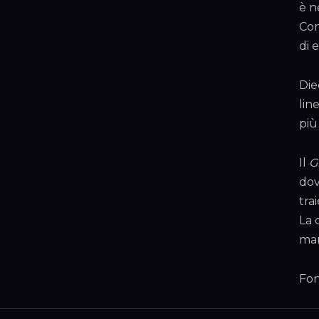
è n
Con
di e
Die
lin
più
Il
G
dov
tra
La 
mar
Fon