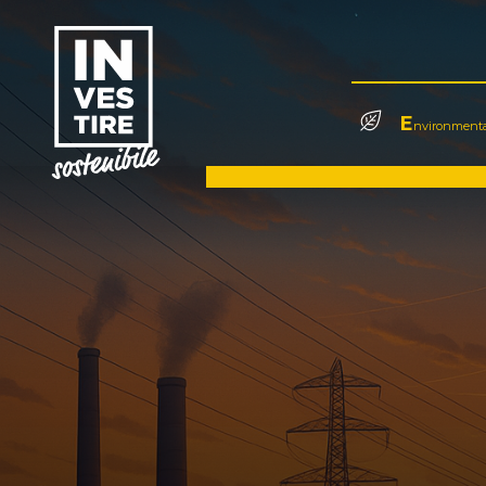
E
nvironmenta