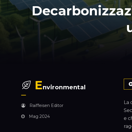
Decarbonizzazi
E
nvironmental
La 
Raiffeisen Editor
Sec
Mag 2024
e c
rag