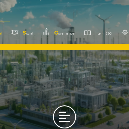
S
G
I
l
ocial
overnance
temi ESG