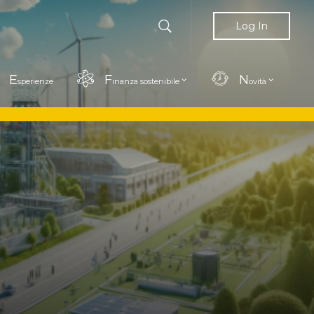
Log In
E
F
N
sperienze
inanza sostenibile
ovità