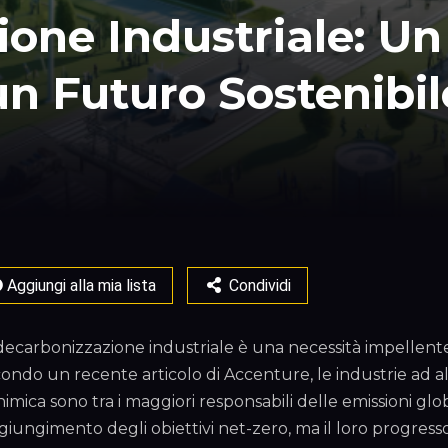
one Industriale: Un
un Futuro Sostenibil
Aggiungi alla mia lista
Condividi
decarbonizzazione industriale è una necessità impellente p
ondo un recente articolo di Accenture, le industrie ad a
himica sono tra i maggiori responsabili delle emissioni glob
giungimento degli obiettivi net-zero, ma il loro progresso è