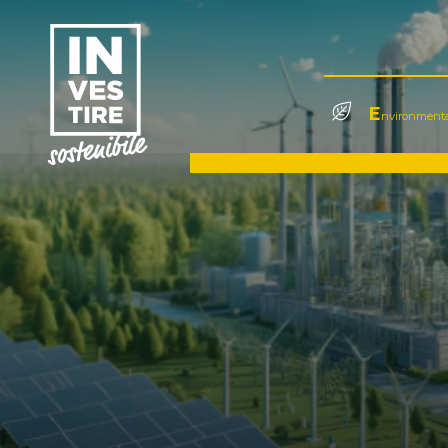
E
nvironmenta