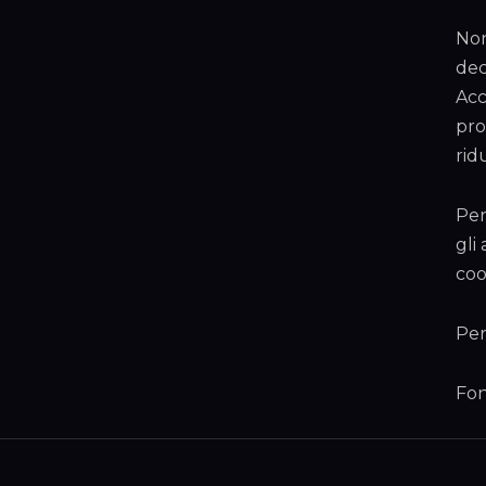
Non
dec
Acc
pro
rid
Per
gli
coo
Per
Fon