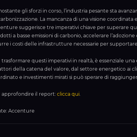
ostante gli sforzi in corso, l’industria pesante sta avan
arbonizzazione. La mancanza di una visione coordinata e d
enture suggerisce tre imperativi chiave per superare ques
dotti a basse emissioni di carbonio, accelerare l’adozione d
urre i costi delle infrastrutture necessarie per supporta
 trasformare questi imperativi in realtà, è essenziale una
 attori della catena del valore, dal settore energetico ai c
rdinato e investimenti mirati si può sperare di raggiungere 
 approfondire il report:
clicca qui
.
te: Accenture