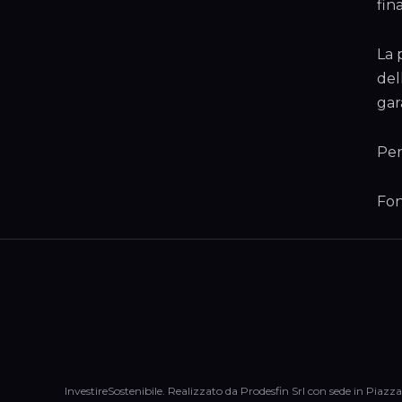
fin
La 
del
gar
Per
Fon
InvestireSostenibile. Realizzato da Prodesfin Srl con sede in Piazza