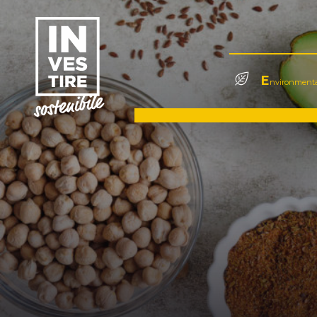
E
nvironmenta