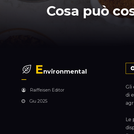
Cosa può cost
E
nvironmental
Gli
Raiffeisen Editor
di 
Giu 2025
agr
Le 
dis