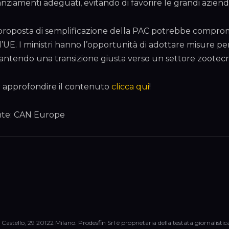
anziamenti adeguati, evitando di favorire le grandi aziend
proposta di semplificazione della PAC potrebbe compromet
l’UE. I ministri hanno l’opportunità di adottare misure per 
antendo una transizione giusta verso un settore zootecnic
 approfondire il contenuto
clicca qui
!
te: CAN Europe
 Castello, 29 20122 Milano. Prodesfin Srl è proprietaria della testata giornalisti