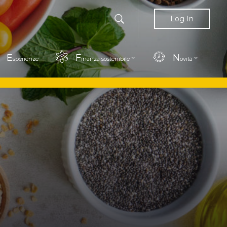
Log In
E
F
N
sperienze
inanza sostenibile
ovità