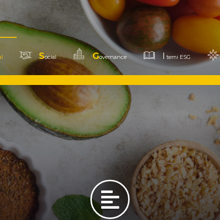
S
G
I
l
ocial
overnance
temi ESG