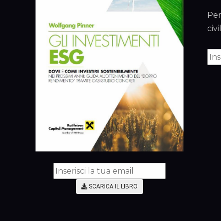
Per
civ
SCARICA IL LIBRO