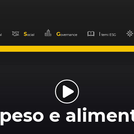
S
G
I
l
ocial
overnance
temi ESG
peso e alimen