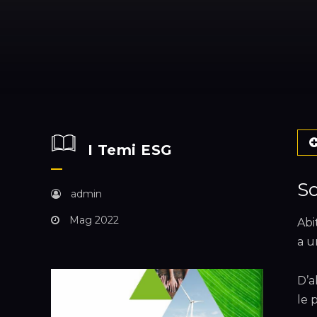
I Temi ESG
So
admin
Mag 2022
Abi
a u
D’a
le 