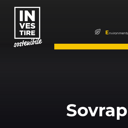
E
nvironmenta
Sovrap