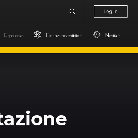
Log In
E
F
N
sperienze
inanza sostenibile
ovità
tazione