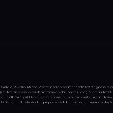
 Castello, 29 20122 Milano. Prodesfin Srl è proprietaria della testata giornalisti
il “Sito”), siano esse di carattere testuale, video, podcast..ecc (il “Contenuto d
me, un’offerta al pubblico di prodotti finanziari, ovvero consulenza in materia 
del Sito è protetto dai diritti di proprietà intellettuale e pertanto qualsiasi dup