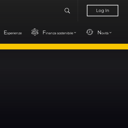
Log In
E
F
N
sperienze
inanza sostenibile
ovità