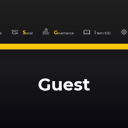
S
G
I
l
ocial
overnance
temi ESG
Guest