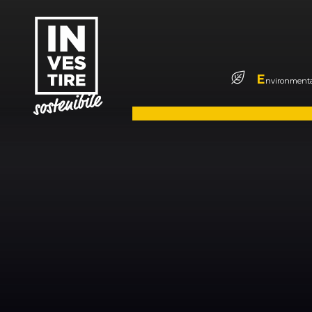
E
nvironmenta